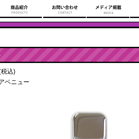
ト
(税込)
アベニュー