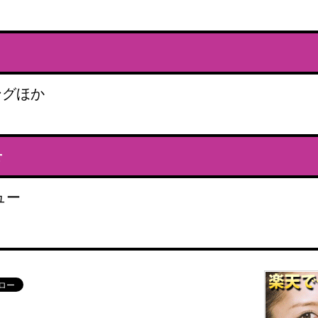
ングほか
せ
ュー